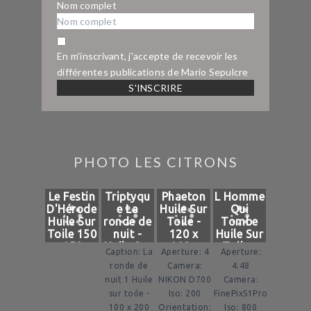
Nom complet
En m'inscrivant, j'accepte de recevoir les
différentes publications de Mario Sepulcre
PHOTO LES CITRONS
Le Festin
Triptyqu
Phaeton
L Homme
D'Hérode
e La
Huile Sur
Qui
Huile Sur
ronde de
Toile -
Tombe
Toile 150
nuit -
120 x
Huile Sur
x 150 -
Huile Sur
160 -
Toile -
Caption: La
Aperture: 4
Aperture:
2007
Toile 100
2012
130 x 80
ronde de
Camera:
4.48
X 200 -
- 2008
nuit 1 Huile
NIKON D700
Camera:
2019
sur toile -
Iso: 200
FinePixS1Pro
100 x 200
Orientation:
Iso: 800