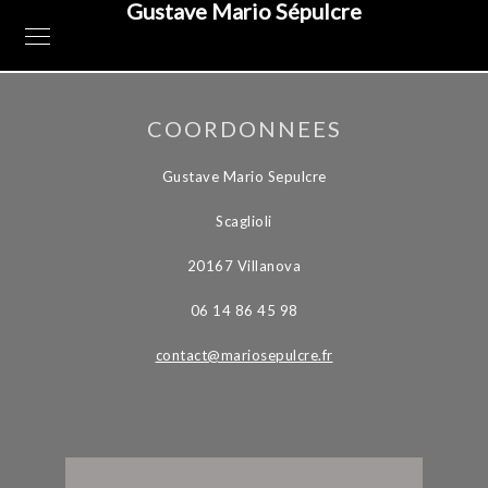
Gustave Mario Sépulcre
COORDONNEES
Gustave Mario Sepulcre
Scaglioli
20167 Villanova
06 14 86 45 98
contact@mariosepulcre.fr