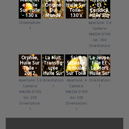
e Huile
Origine
Huile Sur
Et
Sur Toile
Du
Toile -
Euridice
- 130 x
Monde
130 x
Huile Sur
160 -
Huile Sur
160 -
Toile -
Orientation:
Aperture: 5.6
2006
Toile -
2015
130 x
1
Camera:
100 x
130 -
NIKON D700
100 -
2010
Iso: 200
2007
Orientation:
1
La Nuit
Saint
La Jeune
Orphée,
Transfig
Sebastie
Fille Et
Huile Sur
urée
n Huile
La Mort
Toile -
Huile Sur
Sur Toile
Huile Sur
2012
Toile -
- 146 x
Toile -
Aperture: 5.6
Orientation:
Aperture: 4
Orientation:
160 x
115 -
130 X
Camera:
1
Camera:
1
130 -
2008
160 -
NIKON D700
NIKON D700
2007
2007
Iso: 200
Iso: 200
Orientation:
Orientation:
1
1